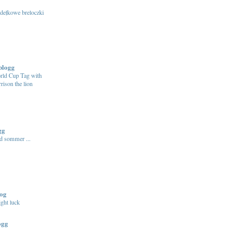
dełkowe breloczki
blogg
rld Cup Tag with
rison the lion
gg
d sommer ...
log
ght luck
ogg