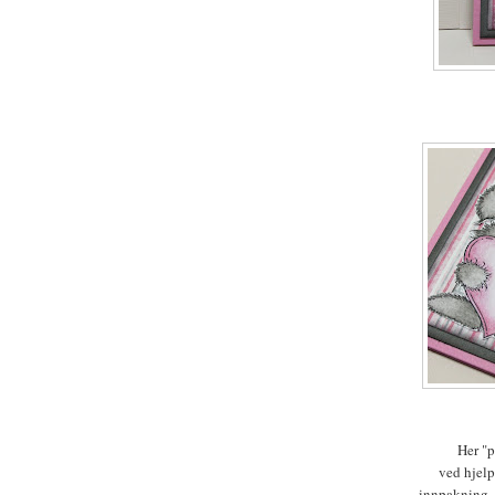
Her "po
ved hjelp
innpakning, f