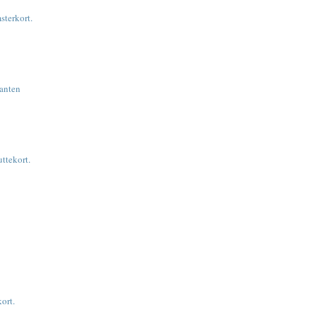
sterkort.
manten
uttekort.
ort.