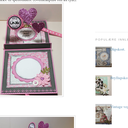
POPULÆRE INN
Dåpskort.
Bryllupskor
Vintage ve