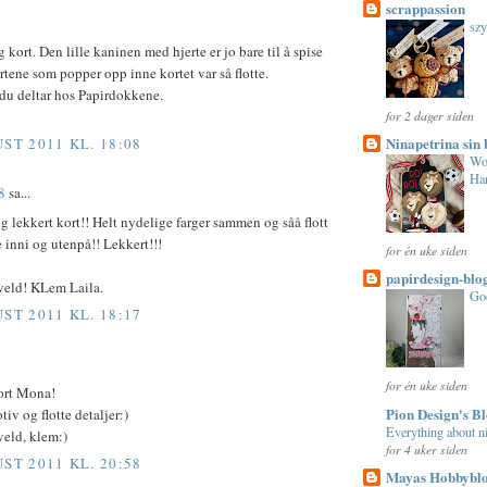
scrappassion
szy
g kort. Den lille kaninen med hjerte er jo bare til å spise
rtene som popper opp inne kortet var så flotte.
 du deltar hos Papirdokkene.
for 2 dager siden
Ninapetrina sin 
UST 2011 KL. 18:08
Wo
Har
8
sa...
g lekkert kort!! Helt nydelige farger sammen og såå flott
 inni og utenpå!! Lekkert!!!
for én uke siden
papirdesign-blo
kveld! KLem Laila.
Go
UST 2011 KL. 18:17
for én uke siden
kort Mona!
Pion Design's B
iv og flotte detaljer:)
Everything about ni
veld, klem:)
for 4 uker siden
UST 2011 KL. 20:58
Mayas Hobbybl