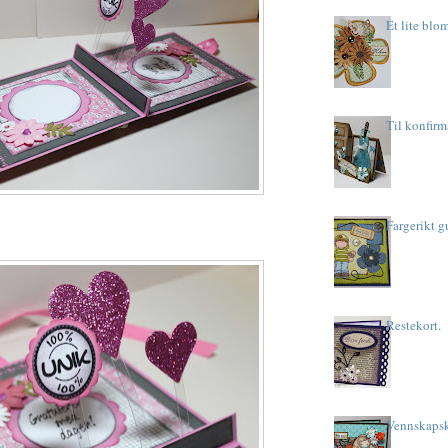
Et lite blom
Til konfir
Fargerikt g
Restekort.
Vennskapsk