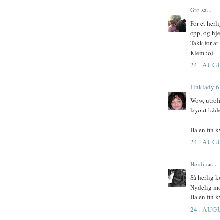
Gro
sa...
For et herli
opp, og hje
Takk for at
Klem :o)
24. AUG
Pinklady 6
Wow, utroli
layout både
Ha en fin 
24. AUG
Heidi
sa...
Så herlig 
Nydelig mot
Ha en fin k
24. AUG