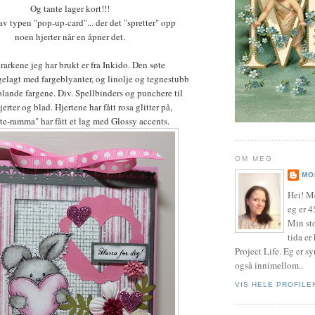
Og tante lager kort!!!
 av typen "pop-up-card"... der det "spretter" opp
noen hjerter når en åpner det.
arkene jeg har brukt er fra Inkido. Den søte
gelagt med fargeblyanter, og linolje og tegnestubb
/blande fargene. Div. Spellbinders og punchere til
jerter og blad. Hjertene har fått rosa glitter på,
te-ramma" har fått et lag med Glossy accents.
OM MEG
MO
Hei! M
eg er 4
Min sto
tida er
Project Life. Eg er sy
også innimellom..
VIS HELE PROFILE