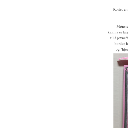
Kortet er
Mønster
kanina er far
til å jevne
border, h
og "hjer