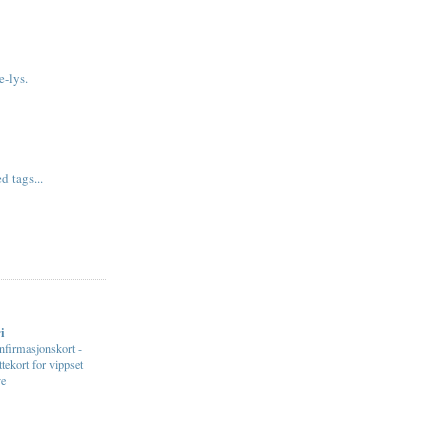
e-lys.
 tags...
E
i
firmasjonskort -
ttekort for vippset
ve