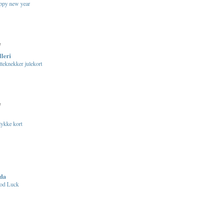
ppy new year
n
leri
teknekker julekort
n
lykke kort
da
od Luck