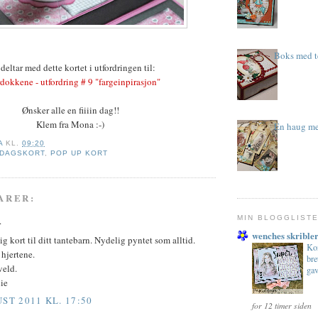
Boks med t
deltar med dette kortet i utfordringen til:
dokkene - utfordring # 9 "fargeinpirasjon"
Ønsker alle en fiiiin dag!!
Klem fra Mona :-)
En haug med
A
KL.
09:20
DAGSKORT
,
POP UP KORT
ARER:
MIN BLOGGLIST
.
wenches skribler
lig kort til ditt tantebarn. Nydelig pyntet som alltid.
Kon
hjertene.
bre
veld.
ga
ie
UST 2011 KL. 17:50
for 12 timer siden