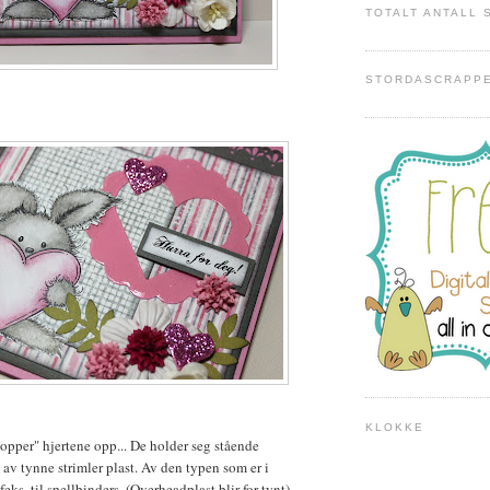
TOTALT ANTALL 
STORDASCRAPP
KLOKKE
pper" hjertene opp... De holder seg stående
 av tynne strimler plast. Av den typen som er i
eks. til spellbinders. (Overheadplast blir for tynt).