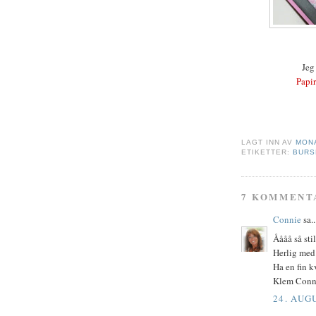
Jeg 
Papir
LAGT INN AV
MON
ETIKETTER:
BURS
7 KOMMENT
Connie
sa..
Åååå så sti
Herlig med 
Ha en fin k
Klem Conn
24. AUG