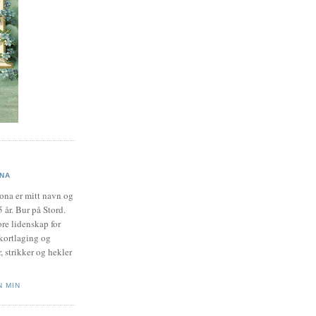
NA
ona er mitt navn og
5 år. Bur på Stord.
re lidenskap for
 kortlaging og
r, strikker og hekler
N MIN