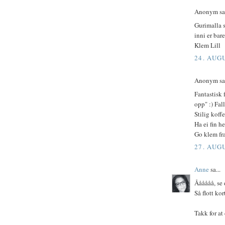
Anonym sa.
Gurimalla s
inni er bar
Klem Lill
24. AUG
Anonym sa.
Fantastisk 
opp" :) Fal
Stilig koff
Ha ei fin h
Go klem fr
27. AUG
Anne
sa...
Åååååå, se
Så flott kor
Takk for at